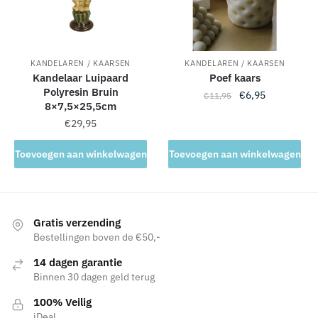
KANDELAREN / KAARSEN
KANDELAREN / KAARSEN
Kandelaar Luipaard
Poef kaars
Polyresin Bruin
Oorspronkelijke
Huidige
€
6,95
€
11,95
8×7,5×25,5cm
prijs
prijs
€
29,95
was:
is:
€11,95.
€6,95.
Toevoegen aan winkelwagen
Toevoegen aan winkelwagen
Gratis verzending
Bestellingen boven de €50,-
14 dagen garantie
Binnen 30 dagen geld terug
100% Veilig
iDeal