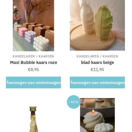
a
t
i
v
e
:
KANDELAREN / KAARSEN
KANDELAREN / KAARSEN
Maxi Bubble kaars roze
blad kaars beige
€
8,95
€
11,95
Toevoegen aan winkelwagen
Toevoegen aan winkelwagen
-42%