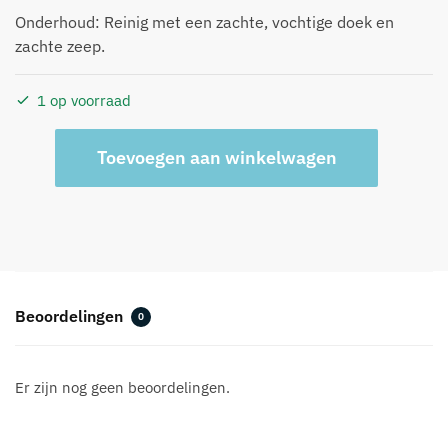
Onderhoud: Reinig met een zachte, vochtige doek en
zachte zeep.
1 op voorraad
Candle
A
Toevoegen aan winkelwagen
Holder
l
Sorbet
t
Palette
e
aantal
r
n
a
t
Beoordelingen
0
i
v
e
Er zijn nog geen beoordelingen.
: