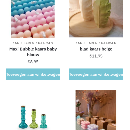
i
v
e
:
KANDELAREN / KAARSEN
KANDELAREN / KAARSEN
Maxi Bubble kaars baby
blad kaars beige
blauw
€
11,95
€
8,95
Toevoegen aan winkelwagen
Toevoegen aan winkelwagen