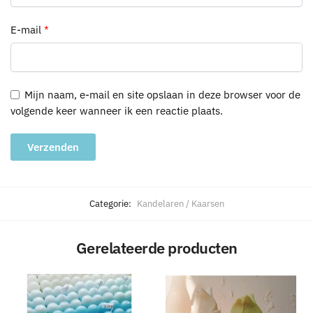
E-mail
*
Mijn naam, e-mail en site opslaan in deze browser voor de
volgende keer wanneer ik een reactie plaats.
A
l
Categorie:
Kandelaren / Kaarsen
t
e
Gerelateerde producten
r
n
a
t