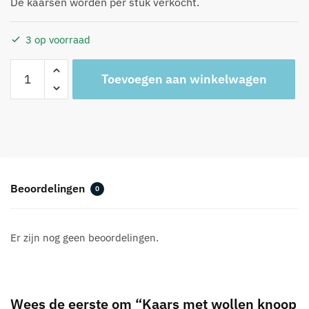
De kaarsen worden per stuk verkocht.
3 op voorraad
Kaars
A
Toevoegen aan winkelwagen
met
l
wollen
t
knoop
e
wit
r
aantal
n
a
t
Beoordelingen
0
i
v
e
Er zijn nog geen beoordelingen.
:
Wees de eerste om “Kaars met wollen knoop