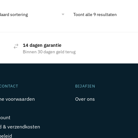
Toont alle 9 resultaten
14 dagen garantie
Binnen 30 dagen geld terug
CONTACT
BIJAFIEN
ne voorwaarden
Over ons
count
jd & verzendkosten
beleid