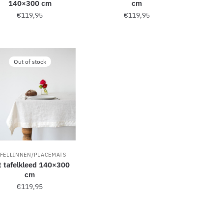
140×300 cm
cm
€
119,95
€
119,95
Out of stock
AFELLINNEN/PLACEMATS
t tafelkleed 140×300
cm
€
119,95