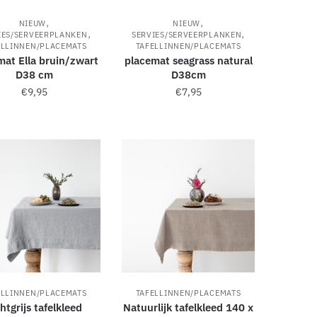
,
,
NIEUW
NIEUW
,
,
IES/SERVEERPLANKEN
SERVIES/SERVEERPLANKEN
ELLINNEN/PLACEMATS
TAFELLINNEN/PLACEMATS
mat Ella bruin/zwart
placemat seagrass natural
D38 cm
D38cm
€
9,95
€
7,95
ELLINNEN/PLACEMATS
TAFELLINNEN/PLACEMATS
htgrijs tafelkleed
Natuurlijk tafelkleed 140 x