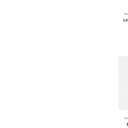
T
Le
T