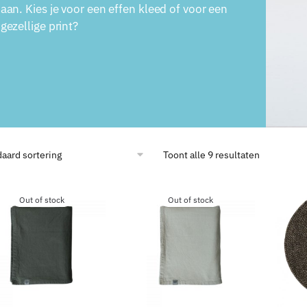
aan. Kies je voor een effen kleed of voor een
gezellige print?
Toont alle 9 resultaten
Out of stock
Out of stock