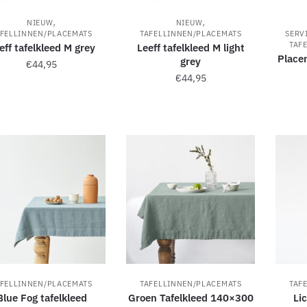
,
,
NIEUW
NIEUW
AFELLINNEN/PLACEMATS
TAFELLINNEN/PLACEMATS
SERV
TAF
eff tafelkleed M grey
Leeff tafelkleed M light
Place
grey
€
44,95
€
44,95
AFELLINNEN/PLACEMATS
TAFELLINNEN/PLACEMATS
TAF
Blue Fog tafelkleed
Groen Tafelkleed 140×300
Lic