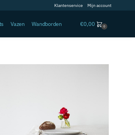
Klantenservice
Mijn account
€
0,00
ts
Vazen
Wandborden
0