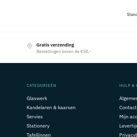
Gratis verzending
Bestellingen boven de €50,-
CATEGORIEËN
HULP & 
Glaswerk
Algeme
Kandelaren & kaarsen
Contact
Servies
Mijn ac
Stationery
Leverti
Tafellinnen
Privacy