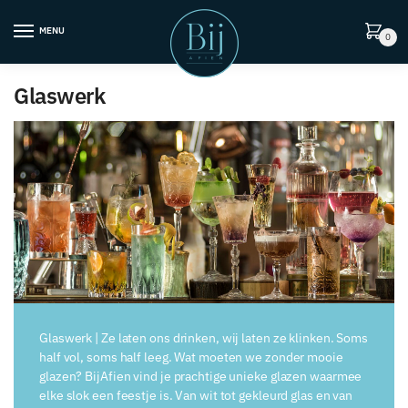
Skip
Skip
to
to
MENU
0
navigation
content
Glaswerk
Glaswerk | Ze laten ons drinken, wij laten ze klinken. Soms
half vol, soms half leeg. Wat moeten we zonder mooie
glazen? BijAfien vind je prachtige unieke glazen waarmee
elke slok een feestje is. Van wit tot gekleurd glas en van