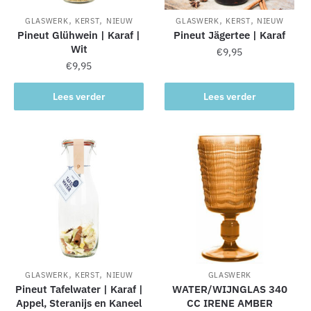
,
,
,
,
GLASWERK
KERST
NIEUW
GLASWERK
KERST
NIEUW
Pineut Glühwein | Karaf |
Pineut Jägertee | Karaf
Wit
€
9,95
€
9,95
Lees verder
Lees verder
,
,
GLASWERK
KERST
NIEUW
GLASWERK
Pineut Tafelwater | Karaf |
WATER/WIJNGLAS 340
Appel, Steranijs en Kaneel
CC IRENE AMBER