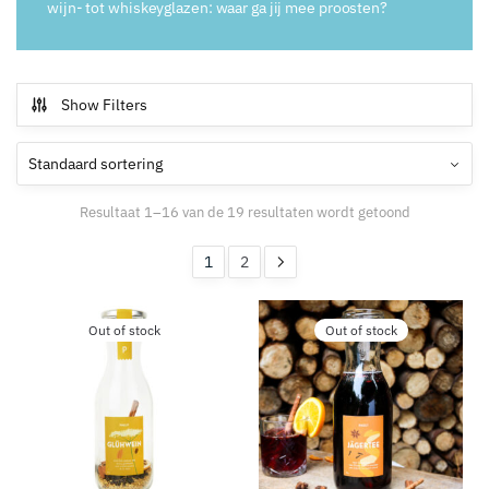
wijn- tot whiskeyglazen: waar ga jij mee proosten?
Show Filters
Resultaat 1–16 van de 19 resultaten wordt getoond
1
2
Out of stock
Out of stock