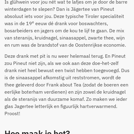
Is glühwein voor jou nét wat te lafjes om je door de barre
winterdagen te slepen? Dan is Jägertee van Pineut
absoluut iets voor jou. Deze typische Tiroler specialiteit
e
was in de 19
eeuw dé drank voor boswachters,
bosarbeiders en jagers om de kou te lijf te gaan. De mix
van steranijs, kruidnagel, sinaasappel, zwarte thee, wijn
en rum was de brandstof van de Oostenrijkse economie.
Deze drank met pit is nu weer helemaal terug. En Pineut
zou Pineut niet zijn, als we ook aan deze doe-het-zelf
drank niet heel bewust een twist hebben toegevoegd. Dus
is de sinaasappel afkomstig uit reststromen, wordt de
thee geleverd door Frank about Tea (zodat de boeren een
eerlijke boterham verdienen) en zijn zowel de kruidnagel
als de steranijs van duurzame komaf. Zo maken we ieder
glas Jagertee letterlijk en figuurlijk hartverwarmend.
Proost!
Hoe maak je het?