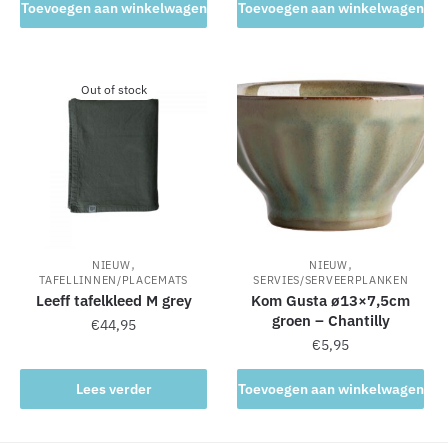
Toevoegen aan winkelwagen
Toevoegen aan winkelwagen
Out of stock
,
,
NIEUW
NIEUW
TAFELLINNEN/PLACEMATS
SERVIES/SERVEERPLANKEN
Leeff tafelkleed M grey
Kom Gusta ø13×7,5cm
groen – Chantilly
€
44,95
€
5,95
Lees verder
Toevoegen aan winkelwagen