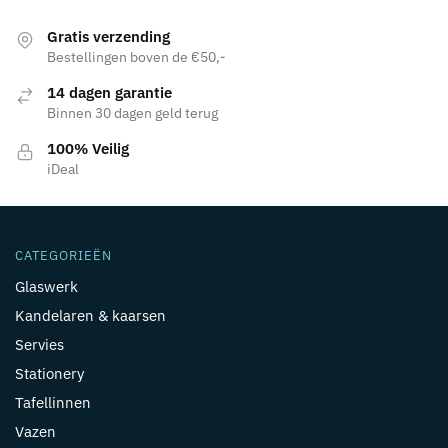
Gratis verzending
Bestellingen boven de €50,-
14 dagen garantie
Binnen 30 dagen geld terug
100% Veilig
iDeal
CATEGORIEËN
Glaswerk
Kandelaren & kaarsen
Servies
Stationery
Tafellinnen
Vazen