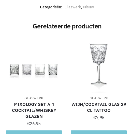
l
Categorieën:
Glaswerk
,
Nieuw
t
e
Gerelateerde producten
r
n
a
t
i
v
e
:
GLASWERK
GLASWERK
MIXOLOGY SET A 4
WIJN/COCKTAIL GLAS 29
COCKTAIL/WHISKEY
CL TATTOO
GLAZEN
€
7,95
€
26,95