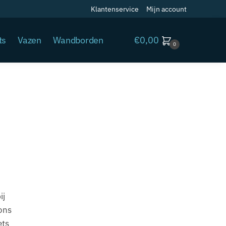
Klantenservice
Mijn account
€
0,00
ts
Vazen
Wandborden
0
ij
 ons
ets