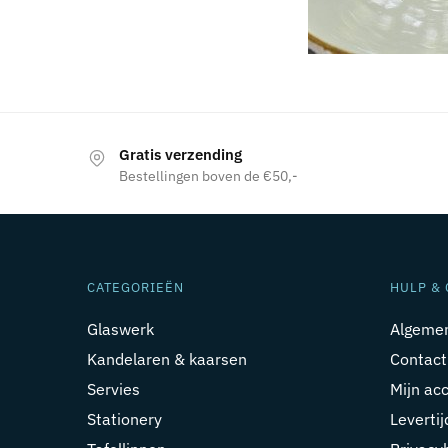
Gratis verzending
Bestellingen boven de €50,-
CATEGORIEËN
HULP & 
Glaswerk
Algeme
Kandelaren & kaarsen
Contact
Servies
Mijn ac
Stationery
Leverti