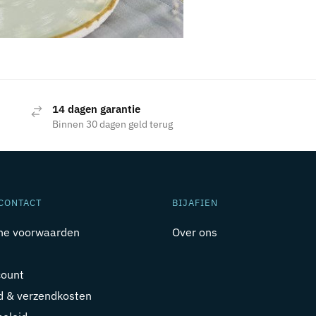
14 dagen garantie
Binnen 30 dagen geld terug
CONTACT
BIJAFIEN
ne voorwaarden
Over ons
count
jd & verzendkosten