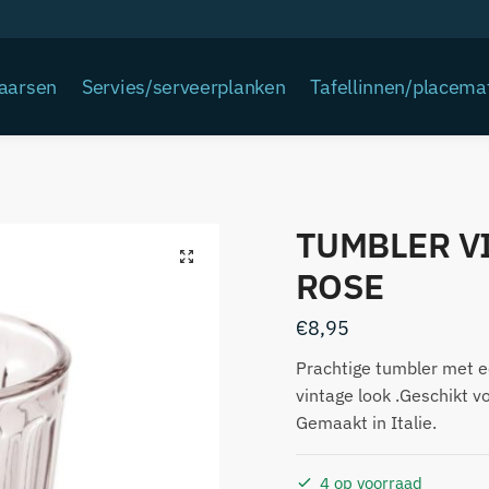
Kaarsen
Servies/serveerplanken
Tafellinnen/placema
TUMBLER V
ROSE
€
8,95
Prachtige tumbler met e
vintage look .Geschikt v
Gemaakt in Italie.
4 op voorraad