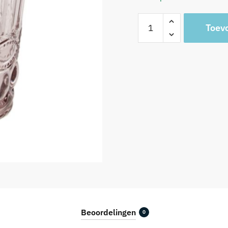
TUMBLER
Toev
VINTAGE
230
CC
ROSE
aantal
Beoordelingen
0