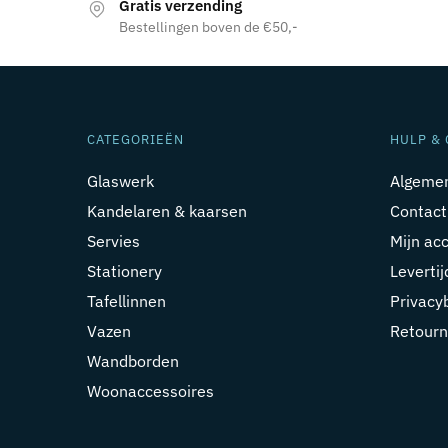
Gratis verzending
Bestellingen boven de €50,-
CATEGORIEËN
HULP & 
Glaswerk
Algeme
Kandelaren & kaarsen
Contact
Servies
Mijn ac
Stationery
Leverti
Tafellinnen
Privacy
Vazen
Retourn
Wandborden
Woonaccessoires