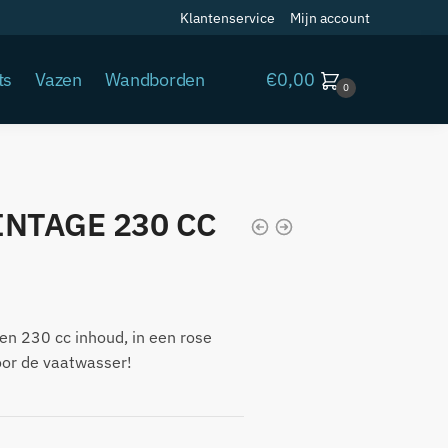
Klantenservice
Mijn account
€
0,00
ts
Vazen
Wandborden
0
INTAGE 230 CC
en 230 cc inhoud, in een rose
oor de vaatwasser!