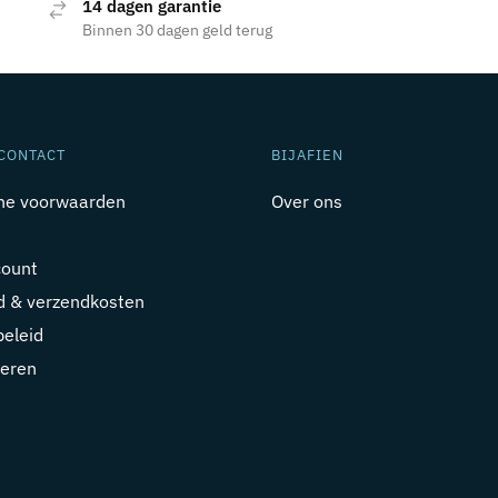
14 dagen garantie
Binnen 30 dagen geld terug
CONTACT
BIJAFIEN
ne voorwaarden
Over ons
count
jd & verzendkosten
beleid
eren