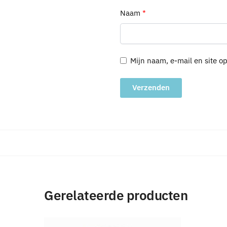
Naam
*
Mijn naam, e-mail en site o
A
l
t
e
r
n
a
Gerelateerde producten
t
i
v