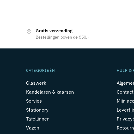
Gratis verzending
Bestellingen boven de €50,-
CATEGORIEËN
HULP & 
Glaswerk
Algeme
Kandelaren & kaarsen
Contact
Servies
Mijn ac
Stationery
Leverti
Tafellinnen
Privacy
Vazen
Retourn