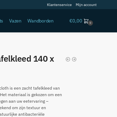
Klantenservice
Mijn account
€
0,00
ts
Vazen
Wandborden
0
afelkleed 140 x
oth is een zacht tafelkleed van
Het materiaal is gekozen om een
oegen aan uw eetervaring –
ekend om zijn textuur en
atuurlijke antibacteriële