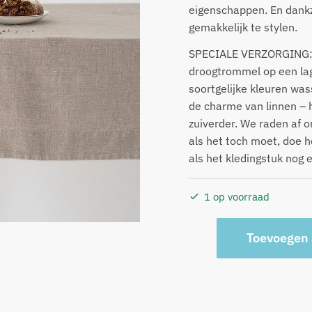
eigenschappen. En dankz
gemakkelijk te stylen.
SPECIALE VERZORGING: 
droogtrommel op een lag
soortgelijke kleuren wa
de charme van linnen – h
zuiverder. We raden af o
als het toch moet, doe 
als het kledingstuk nog e
1 op voorraad
Natuurlijk
Toevoegen
tafelkleed
140
x
300