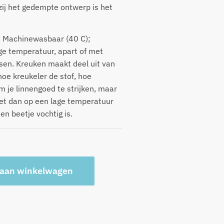
ij het gedempte ontwerp is het
Machinewasbaar (40 C);
e temperatuur, apart of met
ssen. Kreuken maakt deel uit van
oe kreukeler de stof, hoe
m je linnengoed te strijken, maar
het dan op een lage temperatuur
en beetje vochtig is.
A
 aan winkelwagen
l
t
e
r