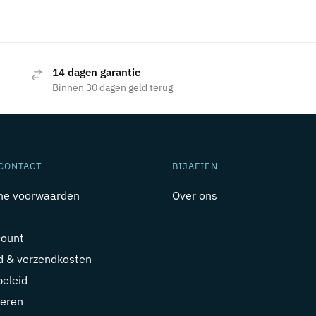
14 dagen garantie
Binnen 30 dagen geld terug
CONTACT
BIJAFIEN
ne voorwaarden
Over ons
count
jd & verzendkosten
beleid
eren