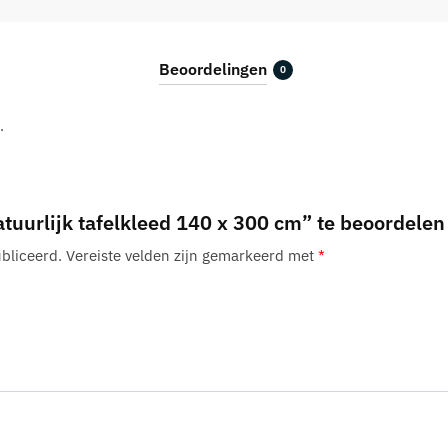
cm
aantal
Beoordelingen
0
.
tuurlijk tafelkleed 140 x 300 cm” te beoordelen
bliceerd.
Vereiste velden zijn gemarkeerd met
*