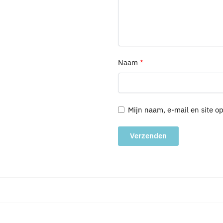
Naam
*
Mijn naam, e-mail en site o
A
l
t
e
r
n