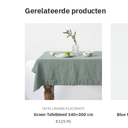
a
Gerelateerde producten
t
i
v
e
:
TAFELLINNEN/PLACEMATS
Groen Tafelkleed 140×300 cm
Blue 
€
119,95