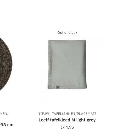
Out of stock
,
,
NKEN
NIEUW
TAFELLINNEN/PLACEMATS
Leeff tafelkleed M light grey
D38 cm
€
44,95