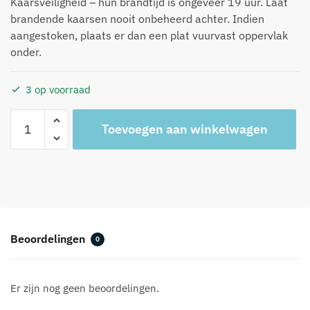
Kaarsveiligheid – hun brandtijd is ongeveer 19 uur. Laat
brandende kaarsen nooit onbeheerd achter. Indien
aangestoken, plaats er dan een plat vuurvast oppervlak
onder.
3 op voorraad
Maxi
A
Toevoegen aan winkelwagen
Bubble
l
kaars
t
paars
e
aantal
r
n
a
t
Beoordelingen
0
i
v
e
Er zijn nog geen beoordelingen.
: