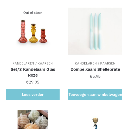
n
a
Out of stock
t
i
v
e
:
KANDELAREN / KAARSEN
KANDELAREN / KAARSEN
Set/3 Kandelaars Glas
Dompelkaars Shellebrate
Roze
€
5,95
€
29,95
Lees verder
Toevoegen aan winkelwagen