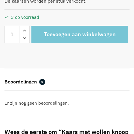
De kaarsen worden per stuk verkocht.
3 op voorraad
Kaars
A
Toevoegen aan winkelwagen
met
l
wollen
t
knoop
e
baby
r
blauw
n
aantal
a
t
Beoordelingen
0
i
v
e
Er zijn nog geen beoordelingen.
:
Wees de eerste om “Kaars met wollen knoop