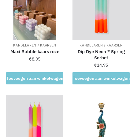
i
v
e
:
KANDELAREN / KAARSEN
KANDELAREN / KAARSEN
Maxi Bubble kaars roze
Dip Dye Neon * Spring
Sorbet
€
8,95
€
14,95
Toevoegen aan winkelwagen
Toevoegen aan winkelwagen