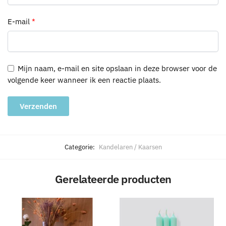
E-mail
*
Mijn naam, e-mail en site opslaan in deze browser voor de
volgende keer wanneer ik een reactie plaats.
A
l
Categorie:
Kandelaren / Kaarsen
t
e
Gerelateerde producten
r
n
a
t