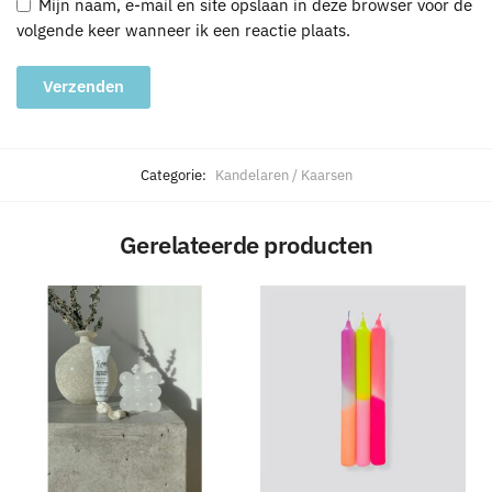
Mijn naam, e-mail en site opslaan in deze browser voor de
volgende keer wanneer ik een reactie plaats.
A
l
Categorie:
Kandelaren / Kaarsen
t
e
Gerelateerde producten
r
n
a
t
i
v
e
: