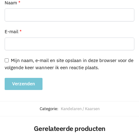
Naam
*
E-mail
*
Mijn naam, e-mail en site opslaan in deze browser voor de
volgende keer wanneer ik een reactie plaats.
A
l
Categorie:
Kandelaren / Kaarsen
t
e
Gerelateerde producten
r
n