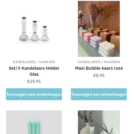
a
t
i
v
e
:
KANDELAREN / KAARSEN
KANDELAREN / KAARSEN
Set/3 Kandelaars Helder
Maxi Bubble kaars roze
Glas
€
8,95
€
29,95
Toevoegen aan winkelwagen
Toevoegen aan winkelwagen