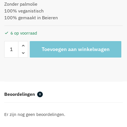
Zonder palmolie
100% veganistisch
100% gemaakt in Beieren
6 op voorraad
Dip
A
Toevoegen aan winkelwagen
dye
l
neon
t
*
e
Summer
r
Breeze
n
aantal
a
t
Beoordelingen
0
i
v
e
Er zijn nog geen beoordelingen.
: