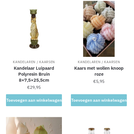
a
t
i
v
e
:
KANDELAREN / KAARSEN
KANDELAREN / KAARSEN
Kandelaar Luipaard
Kaars met wollen knoop
Polyresin Bruin
roze
8×7,5×25,5cm
€
5,95
€
29,95
Toevoegen aan winkelwagen
Toevoegen aan winkelwagen