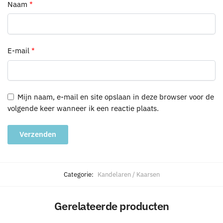
Naam
*
E-mail
*
Mijn naam, e-mail en site opslaan in deze browser voor de
volgende keer wanneer ik een reactie plaats.
A
l
Categorie:
Kandelaren / Kaarsen
t
e
Gerelateerde producten
r
n