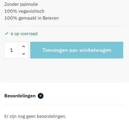
Zonder palmolie
100% veganistisch
100% gemaakt in Beieren
6 op voorraad
Dip
A
Toevoegen aan winkelwagen
Dye
l
Neon
t
*
e
Spring
r
Sorbet
n
aantal
a
t
Beoordelingen
0
i
v
e
Er zijn nog geen beoordelingen.
: