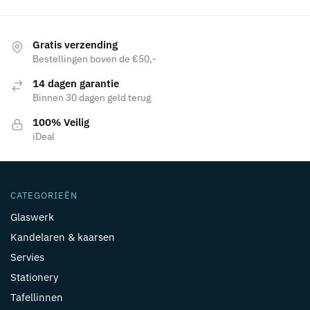
Gratis verzending
Bestellingen boven de €50,-
14 dagen garantie
Binnen 30 dagen geld terug
100% Veilig
iDeal
CATEGORIEËN
Glaswerk
Kandelaren & kaarsen
Servies
Stationery
Tafellinnen