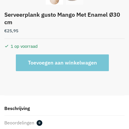
Serveerplank gusto Mango Met Enamel Ø30
cm
€
25,95
1 op voorraad
Serveerplank
A
Toevoegen aan winkelwagen
gusto
l
Mango
t
Met
e
Enamel
r
Ø30
n
cm
a
aantal
t
Beschrijving
i
v
Beoordelingen
0
e