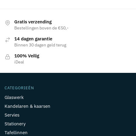
Gratis verzending
Bestellingen boven de €50,-
14 dagen garantie
Binnen 30 dagen geld terug
100% Veilig
iDeal
CATEGORIEËN
Glaswerk
Kandelaren & kaarsen
Servies
Stationery
Tafellinnen