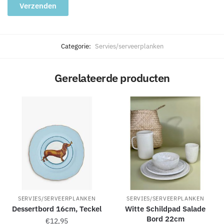
A
l
Categorie:
Servies/serveerplanken
t
e
Gerelateerde producten
r
n
a
t
i
v
e
:
SERVIES/SERVEERPLANKEN
SERVIES/SERVEERPLANKEN
Dessertbord 16cm, Teckel
Witte Schildpad Salade
Bord 22cm
€
12,95