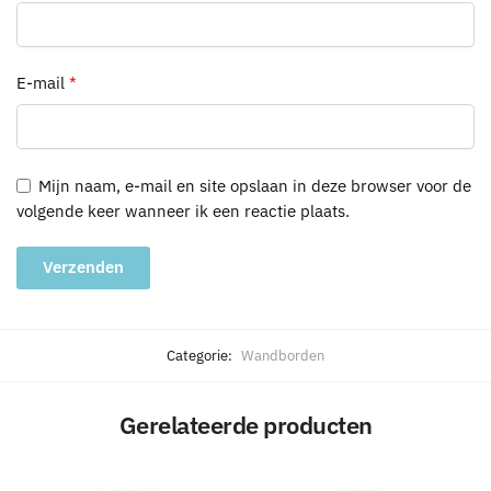
E-mail
*
Mijn naam, e-mail en site opslaan in deze browser voor de
volgende keer wanneer ik een reactie plaats.
A
l
Categorie:
Wandborden
t
e
Gerelateerde producten
r
n
a