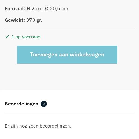
Formaat:
H 2 cm, Ø 20,5 cm
Gewicht:
370 gr.
1 op voorraad
Heinen
A
Toevoegen aan winkelwagen
Bord
l
vogels
t
aantal
e
r
n
a
t
Beoordelingen
0
i
v
e
Er zijn nog geen beoordelingen.
: