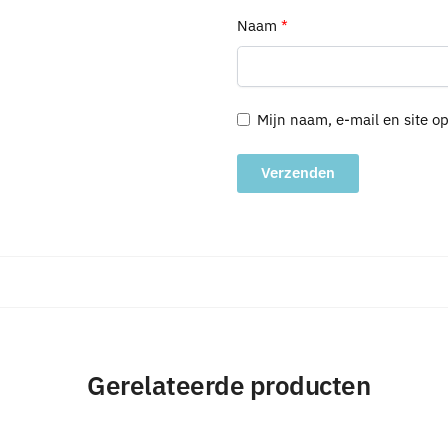
Naam
*
Mijn naam, e-mail en site o
A
l
t
e
r
n
a
Gerelateerde producten
t
i
v