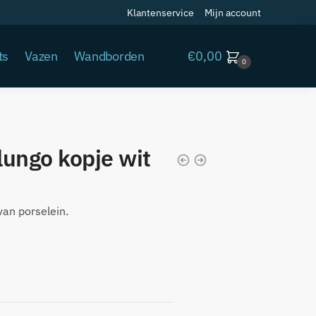
Klantenservice
Mijn account
€
0,00
ts
Vazen
Wandborden
0
lungo kopje wit
van porselein.