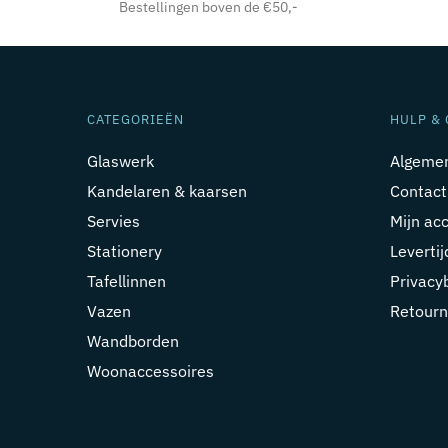
Bestellingen boven de €50,-
CATEGORIEËN
HULP & 
Glaswerk
Algeme
Kandelaren & kaarsen
Contact
Servies
Mijn ac
Stationery
Leverti
Tafellinnen
Privacy
Vazen
Retourn
Wandborden
Woonaccessoires