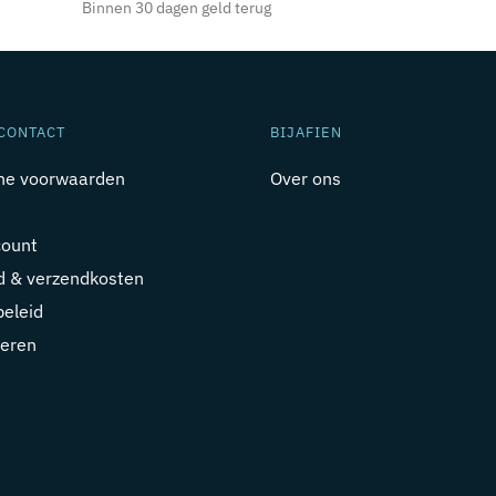
Binnen 30 dagen geld terug
CONTACT
BIJAFIEN
ne voorwaarden
Over ons
count
jd & verzendkosten
beleid
eren