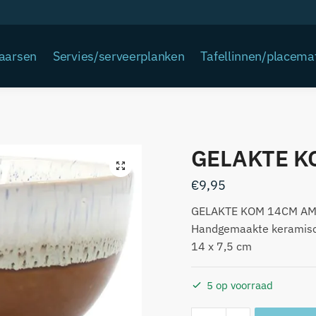
Kaarsen
Servies/serveerplanken
Tafellinnen/placema
GELAKTE K
€
9,95
GELAKTE KOM 14CM A
Handgemaakte keramis
14 x 7,5 cm
5 op voorraad
GELAKTE