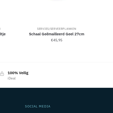
N
SERVIES/SERVEERPLANKEN
tje
Schaal Geëmailleerd Geel 27cm
€
45,95
100% Veilig
iDeal
SOCIAL MEDIA