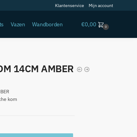
Klantenservice
Mijn account
€
0,00
ts
Vazen
Wandborden
0
OM 14CM AMBER
MBER
che kom
A