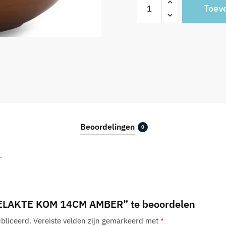
Toev
KOM
14CM
AMBER
aantal
Beoordelingen
0
.
GELAKTE KOM 14CM AMBER” te beoordelen
bliceerd.
Vereiste velden zijn gemarkeerd met
*