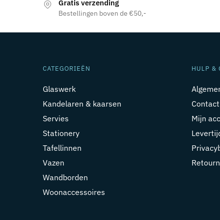
Gratis verzending
Bestellingen boven de €50,-
CATEGORIEËN
HULP & 
Glaswerk
Algeme
Kandelaren & kaarsen
Contact
Servies
Mijn ac
Stationery
Leverti
Tafellinnen
Privacy
Vazen
Retourn
Wandborden
Woonaccessoires