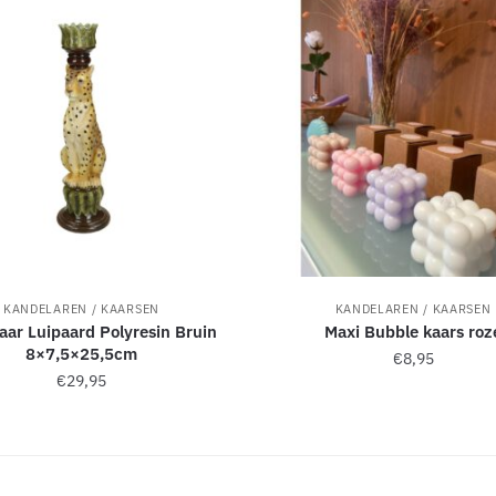
KANDELAREN / KAARSEN
KANDELAREN / KAARSEN
aar Luipaard Polyresin Bruin
Maxi Bubble kaars roz
8×7,5×25,5cm
€
8,95
€
29,95