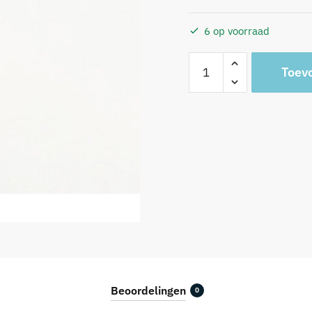
6 op voorraad
Dip
Toev
dye
kaars
suikerspin
aantal
Beoordelingen
0