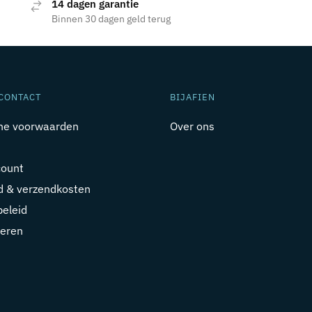
14 dagen garantie
Binnen 30 dagen geld terug
CONTACT
BIJAFIEN
ne voorwaarden
Over ons
count
jd & verzendkosten
beleid
eren