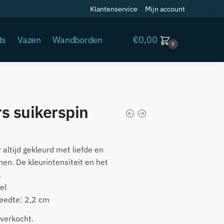
Klantenservice
Mijn account
€
0,00
ts
Vazen
Wandborden
0
s suikerspin
 altijd gekleurd met liefde en
en. De kleurintensiteit en het
.
el
eedte: 2,2 cm
 verkocht.