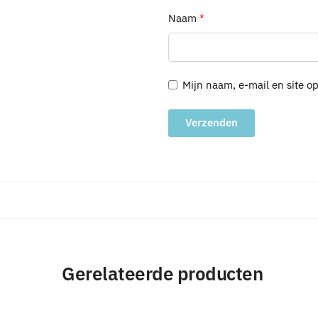
Naam
*
Mijn naam, e-mail en site o
A
l
t
e
r
n
a
Gerelateerde producten
t
i
v