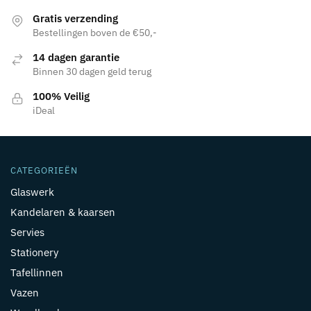
Gratis verzending
Bestellingen boven de €50,-
14 dagen garantie
Binnen 30 dagen geld terug
100% Veilig
iDeal
CATEGORIEËN
Glaswerk
Kandelaren & kaarsen
Servies
Stationery
Tafellinnen
Vazen