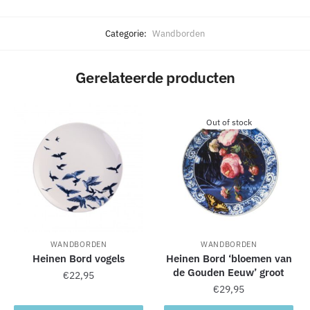
A
l
Categorie:
Wandborden
t
e
Gerelateerde producten
r
n
a
Out of stock
t
i
v
e
:
WANDBORDEN
WANDBORDEN
Heinen Bord vogels
Heinen Bord ‘bloemen van
de Gouden Eeuw’ groot
€
22,95
€
29,95