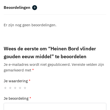
t
Beoordelingen
0
i
v
e
Er zijn nog geen beoordelingen.
:
Wees de eerste om “Heinen Bord vlinder
gouden eeuw middel” te beoordelen
Je e-mailadres wordt niet gepubliceerd.
Vereiste velden zijn
gemarkeerd met
*
Je waardering
*
Je beoordeling
*