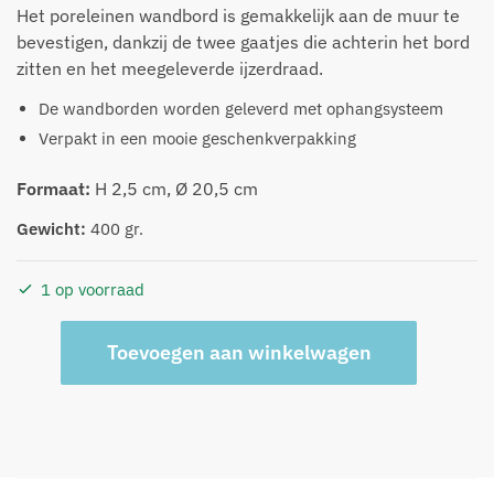
Het poreleinen wandbord is gemakkelijk aan de muur te
bevestigen, dankzij de twee gaatjes die achterin het bord
zitten en het meegeleverde ijzerdraad.
De wandborden worden geleverd met ophangsysteem
Verpakt in een mooie geschenkverpakking
Formaat:
H 2,5 cm, Ø 20,5 cm
Gewicht:
400 gr.
1 op voorraad
Heinen
A
Toevoegen aan winkelwagen
Bord
l
vlinder
t
gouden
e
eeuw
r
middel
n
aantal
a