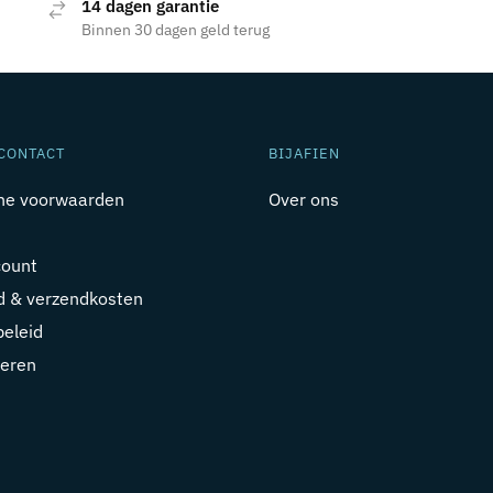
14 dagen garantie
Binnen 30 dagen geld terug
CONTACT
BIJAFIEN
ne voorwaarden
Over ons
count
jd & verzendkosten
beleid
eren