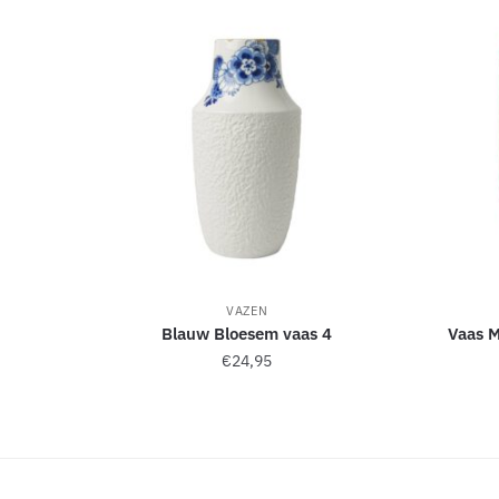
e
:
VAZEN
Blauw Bloesem vaas 4
Vaas 
€
24,95