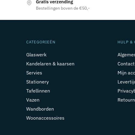
Gratis verzending
Bestellingen boven de €50,-
CATEGORIEËN
HULP & 
Glaswerk
Algeme
Kandelaren & kaarsen
Contact
Servies
Mijn ac
Stationery
Leverti
Tafellinnen
Privacy
Vazen
Retourn
Wandborden
Woonaccessoires