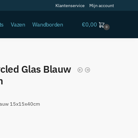
Klantenservice
Mijn account
€
0,00
ts
Vazen
Wandborden
0
cled Glas Blauw
m
Blauw 15x15x40cm