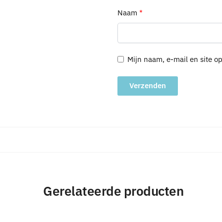
Naam
*
Mijn naam, e-mail en site o
A
l
t
e
r
n
a
Gerelateerde producten
t
i
v