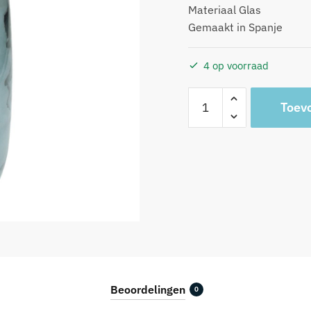
Materiaal Glas
Gemaakt in Spanje
4 op voorraad
Vaas
Toev
Gerecycled
Glas
Blauw
15x15x40cm
aantal
Beoordelingen
0