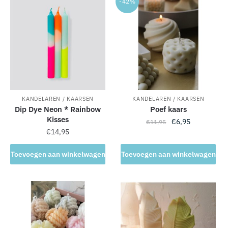
-42%
a
t
i
v
e
:
KANDELAREN / KAARSEN
KANDELAREN / KAARSEN
Dip Dye Neon * Rainbow
Poef kaars
Kisses
Oorspronkelijke
Huidige
€
6,95
€
11,95
€
14,95
prijs
prijs
was:
is:
Toevoegen aan winkelwagen
Toevoegen aan winkelwagen
€11,95.
€6,95.