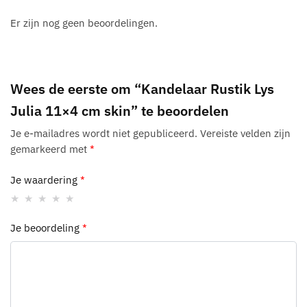
v
e
Er zijn nog geen beoordelingen.
:
Wees de eerste om “Kandelaar Rustik Lys
Julia 11×4 cm skin” te beoordelen
Je e-mailadres wordt niet gepubliceerd.
Vereiste velden zijn
gemarkeerd met
*
Je waardering
*
Je beoordeling
*