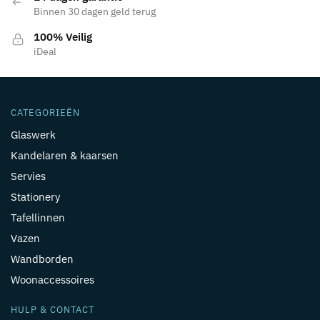
Binnen 30 dagen geld terug
100% Veilig
iDeal
CATEGORIEËN
Glaswerk
Kandelaren & kaarsen
Servies
Stationery
Tafellinnen
Vazen
Wandborden
Woonaccessoires
HULP & CONTACT