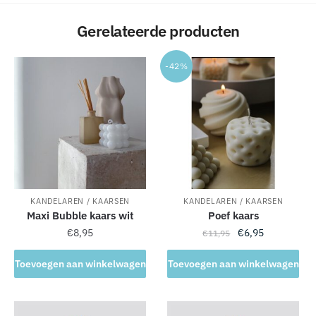
t
e
Gerelateerde producten
r
n
-42%
a
t
i
v
e
:
KANDELAREN / KAARSEN
KANDELAREN / KAARSEN
Maxi Bubble kaars wit
Poef kaars
Oorspronkelijke
Huidige
€
8,95
€
6,95
€
11,95
prijs
prijs
was:
is:
Toevoegen aan winkelwagen
Toevoegen aan winkelwagen
€11,95.
€6,95.