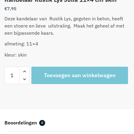
€
7,95
Deze kandelaar van Rustik Lys, gegoten in beton, heeft
een stoere en lieve uitstraling. Maak het geheel af met
een bijpassende kaars.
afmeting: 11×4
kleur: skin
Kandelaar
A
Toevoegen aan winkelwagen
Rustik
l
Lys
t
Julia
e
11x4
r
cm
n
skin
a
aantal
t
Beoordelingen
0
i