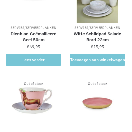
e
:
SERVIES/SERVEERPLANKEN
SERVIES/SERVEERPLANKEN
Dienblad Geëmailleerd
Witte Schildpad Salade
Geel 50cm
Bord 22cm
€
69,95
€
15,95
Lees verder
Toevoegen aan winkelwagen
Out of stock
Out of stock