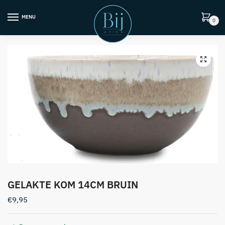
Skip
Skip
to
to
MENU
0
navigation
content
GELAKTE KOM 14CM BRUIN
€
9,95