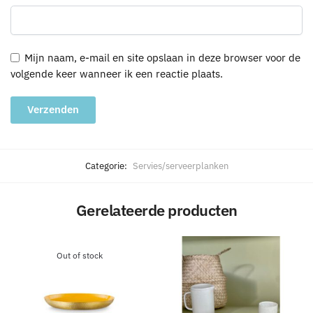
Mijn naam, e-mail en site opslaan in deze browser voor de
volgende keer wanneer ik een reactie plaats.
A
l
Categorie:
Servies/serveerplanken
t
e
Gerelateerde producten
r
n
a
Out of stock
t
i
v