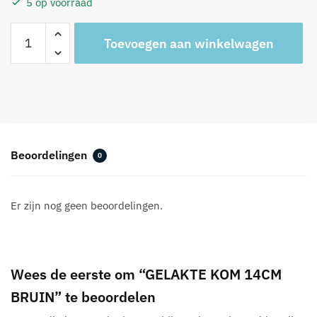
5 op voorraad
GELAKTE
A
Toevoegen aan winkelwagen
KOM
l
14CM
t
BRUIN
e
aantal
r
n
a
t
Beoordelingen
0
i
v
e
Er zijn nog geen beoordelingen.
:
Wees de eerste om “GELAKTE KOM 14CM
BRUIN” te beoordelen