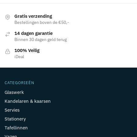
Gratis verzending
Bestellingen boven de €50,-
14 dagen garantie
Binnen 30 dagen geld terug
100% Veilig
iDeal
CATEGORIEËN
Glaswerk
Kandelaren & kaarsen
Servies
Stationery
Tafellinnen
Vazen