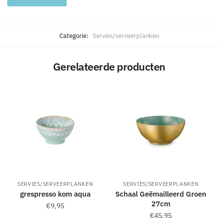
A
l
Categorie:
Servies/serveerplanken
t
e
Gerelateerde producten
r
n
a
t
i
v
e
:
SERVIES/SERVEERPLANKEN
SERVIES/SERVEERPLANKEN
grespresso kom aqua
Schaal Geëmailleerd Groen
27cm
€
9,95
€
45,95