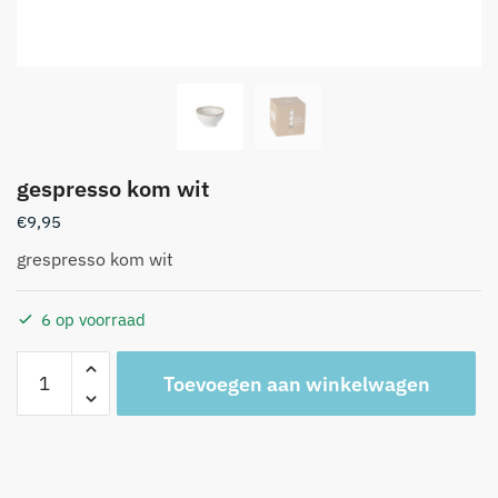
gespresso kom wit
€
9,95
grespresso kom wit
6 op voorraad
gespresso
A
Toevoegen aan winkelwagen
kom
l
wit
t
aantal
e
r
n