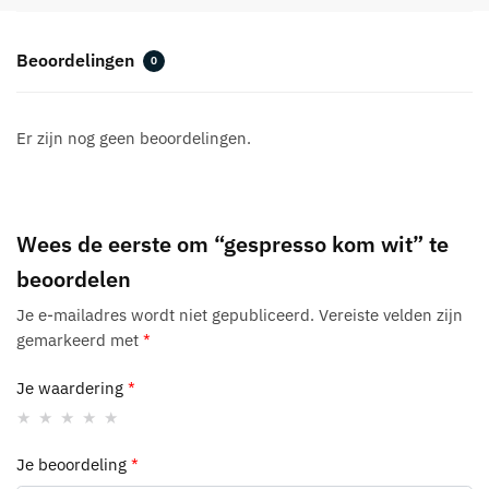
a
t
Beoordelingen
0
i
v
e
Er zijn nog geen beoordelingen.
:
Wees de eerste om “gespresso kom wit” te
beoordelen
Je e-mailadres wordt niet gepubliceerd.
Vereiste velden zijn
gemarkeerd met
*
Je waardering
*
Je beoordeling
*